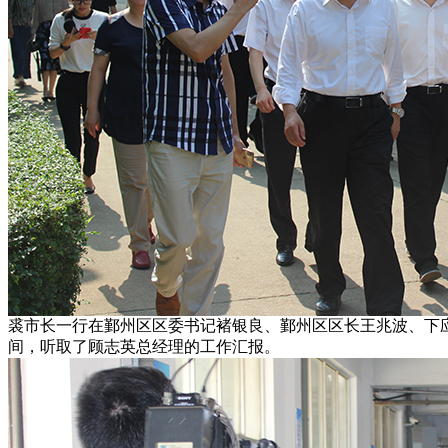
裘市长一行在鄞州区区委书记褚银良、鄞州区区长王兆波、下
间，听取了顾志英总经理的工作汇报。