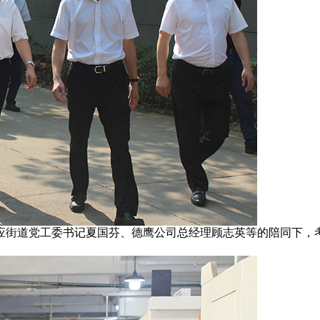
应街道党工委书记夏国芬、德鹰公司总经理顾志英等的陪同下，