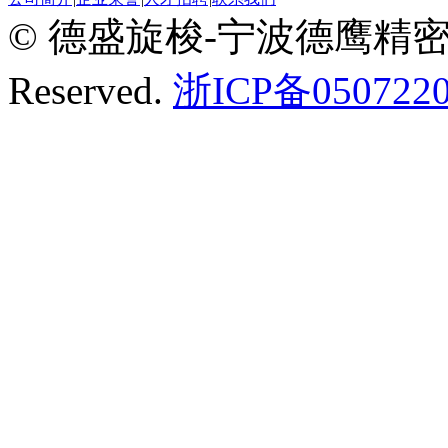
© 德盛旋梭-宁波德鹰精密机械有
Reserved.
浙ICP备0507