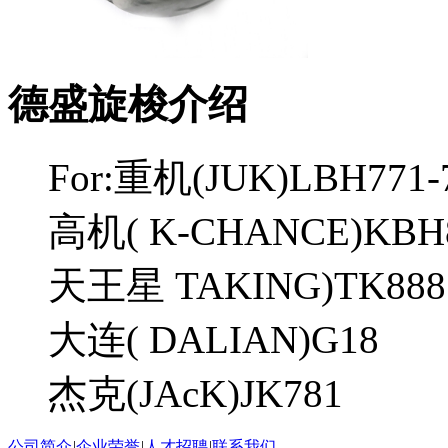
德盛旋梭介绍
For:重机(JUK)LBH771-7
高机( K-CHANCE)KBH
天王星 TAKING)TK888
大连( DALIAN)G18
杰克(JAcK)JK781
公司简介
|
企业荣誉
|
人才招聘
|
联系我们